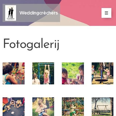
Weddingcrèchers
Fotogalerij